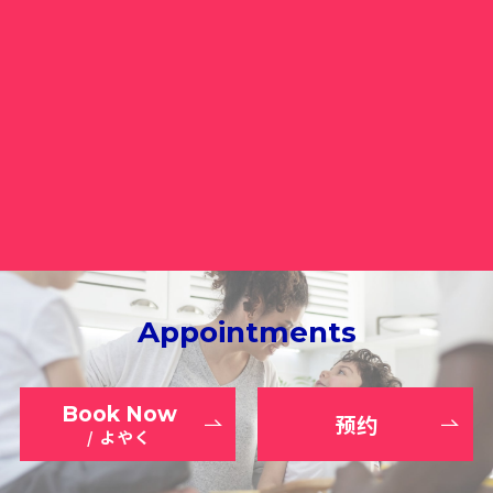
Appointments
Book Now
预约
/ よやく