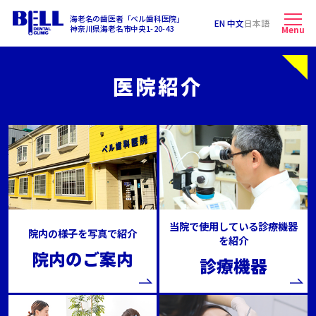
海老名の歯医者「ベル歯科医院」
EN 中文
日本語
神奈川県海老名市中央1-20-43
Menu
医院紹介
当院で使用している診療機器
院内の様子を写真で紹介
を紹介
院内のご案内
診療機器