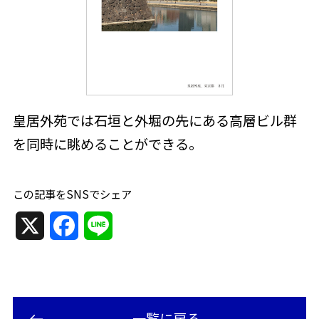
皇居外苑では石垣と外堀の先にある高層ビル群
を同時に眺めることができる。
この記事をSNSでシェア
X
F
L
a
i
c
n
e
e
一覧に戻る